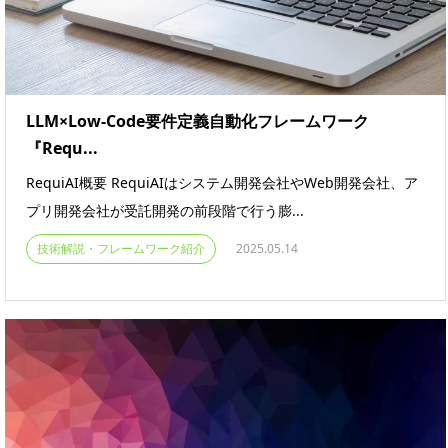
LLM×Low-Code要件定義自動化フレームワーク
『Requ...
RequiAI概要 RequiAIはシステム開発会社やWeb開発会社、ア
プリ開発会社が受託開発の前段階で行う膨...
技術解説・フレームワーク紹介
2025.05.14