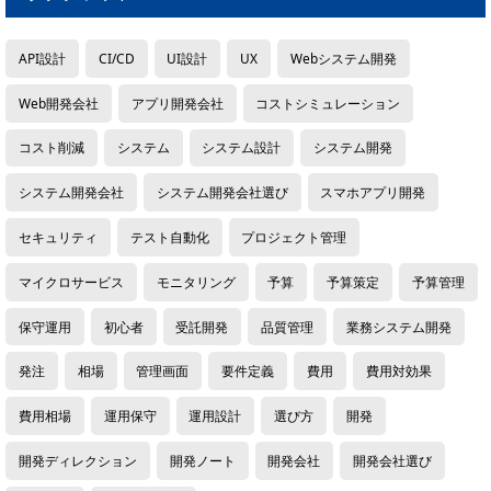
API設計
CI/CD
UI設計
UX
Webシステム開発
Web開発会社
アプリ開発会社
コストシミュレーション
コスト削減
システム
システム設計
システム開発
システム開発会社
システム開発会社選び
スマホアプリ開発
セキュリティ
テスト自動化
プロジェクト管理
マイクロサービス
モニタリング
予算
予算策定
予算管理
保守運用
初心者
受託開発
品質管理
業務システム開発
発注
相場
管理画面
要件定義
費用
費用対効果
費用相場
運用保守
運用設計
選び方
開発
開発ディレクション
開発ノート
開発会社
開発会社選び