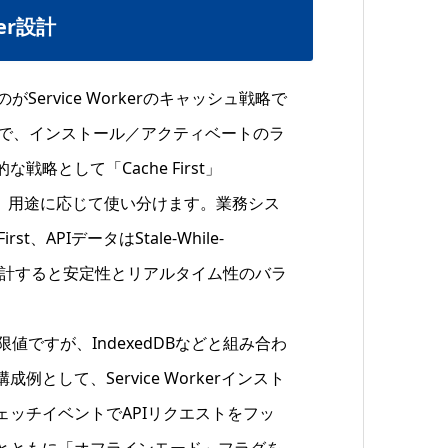
er設計
ervice Workerのキャッシュ戦略で
リプトで、インストール／アクティベートのラ
として「Cache First」
date」があり、用途に応じて使い分けます。業務シス
、APIデータはStale-While-
rstで設計すると安定性とリアルタイム性のバラ
ですが、IndexedDBなどと組み合わ
して、Service Workerインスト
ッチイベントでAPIリクエストをフッ
とともに「オフラインモード」フラグを