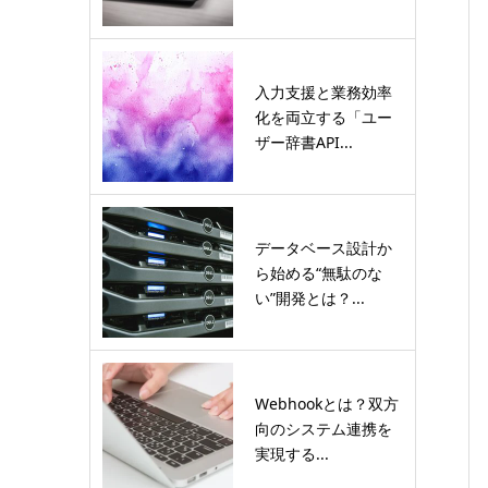
入力支援と業務効率
化を両立する「ユー
ザー辞書API...
データベース設計か
ら始める“無駄のな
い”開発とは？...
Webhookとは？双方
向のシステム連携を
実現する...