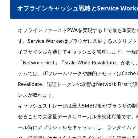
オフラインキャッシュ戦略とService Work
オフラインファーストPWAを実現する上で最も重要なのがS
す。Service Workerはブラウザに常駐するスク
イフサイクルを通じてキャッシュを管理します。一般的な戦略
「Network First」「Stale-While-Revali
テムでは、UIフレームワークや静的アセットはCache First
Revalidate、認証トークンの取得はNetwork Fi
ンスが取れます。
キャッシュストレージは最大5MB程度がブラウザの制限値
せることで大容量データもローカル永続化可能です。構成例と
ール時にアプリシェルをキャッシュし、ランタイムフェ
ク。障害時にはカスタムオフラインページを表示する