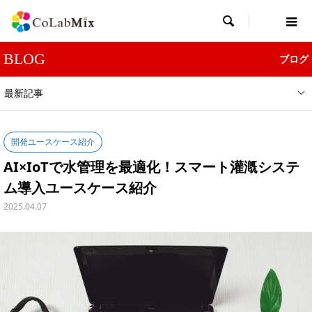

BLOG
ブログ
最新記事
開発ユースケース紹介
AI×IoTで水管理を最適化！スマート灌漑システ
ム導入ユースケース紹介
2025.04.07