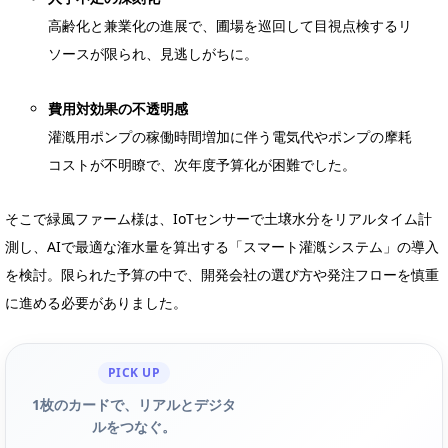
高齢化と兼業化の進展で、圃場を巡回して目視点検するリ
ソースが限られ、見逃しがちに。
費用対効果の不透明感
灌漑用ポンプの稼働時間増加に伴う電気代やポンプの摩耗
コストが不明瞭で、次年度予算化が困難でした。
そこで緑風ファーム様は、IoTセンサーで土壌水分をリアルタイム計
測し、AIで最適な潅水量を算出する「スマート灌漑システム」の導入
を検討。限られた予算の中で、開発会社の選び方や発注フローを慎重
に進める必要がありました。
PICK UP
1枚のカードで、リアルとデジタ
ルをつなぐ。