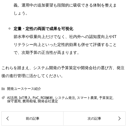
義。運用中の追加要望も段階的に吸収できる体制を整えま
しょう。
定量・定性の両面で成果を可視化
節水率や収量向上だけでなく、社内外への認知度向上やIT
リテラシー向上といった定性的効果も併せて評価すること
で、次期予算の正当性が高まります。
これらを踏まえ、システム開発の予算策定や開発会社の選び方、発注
後の進行管理に活かしてください。
開発ユースケース紹介
AI活用
,
IoT導入
,
PoC
,
ROI解析
,
システム発注
,
スマート農業
,
予算策定
,
保守運用
,
費用相場
,
開発会社選定