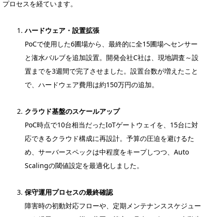
プロセスを経ています。
ハードウェア・設置拡張
PoCで使用した6圃場から、最終的に全15圃場へセンサー
と潅水バルブを追加設置。開発会社C社は、現地調査～設
置までを3週間で完了させました。設置台数が増えたこと
で、ハードウェア費用は約150万円の追加。
クラウド基盤のスケールアップ
PoC時点で10台相当だったIoTゲートウェイを、15台に対
応できるクラウド構成に再設計。予算の圧迫を避けるた
め、サーバースペックは中程度をキープしつつ、Auto
Scalingの閾値設定を最適化しました。
保守運用プロセスの最終確認
障害時の初動対応フローや、定期メンテナンススケジュー