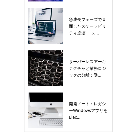
急成長フェーズで直
面したスケーラビリ
ティ崩壊──ス...
サーバーレスアーキ
テクチャと業務ロジ
ックの分離：受...
開発ノート：レガシ
ーWindowsアプリを
Elec...