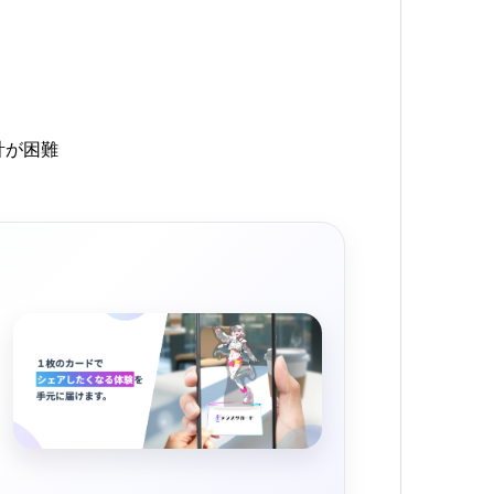
ラ
計が困難