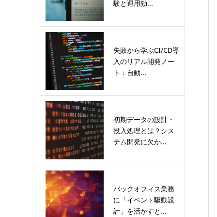
験と運用効...
失敗から学ぶCI/CD導
入のリアル開発ノー
ト：自動...
初期データの設計・
投入処理とは？シス
テム開発に欠か...
バックオフィス業務
に「イベント駆動設
計」を活かすと...