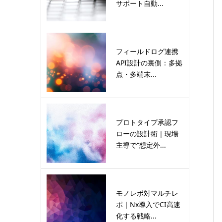
サポート自動...
フィールドログ連携
API設計の裏側：多拠
点・多端末...
プロトタイプ承認フ
ローの設計術｜現場
主導で“想定外...
モノレポ対マルチレ
ポ｜Nx導入でCI高速
化する戦略...