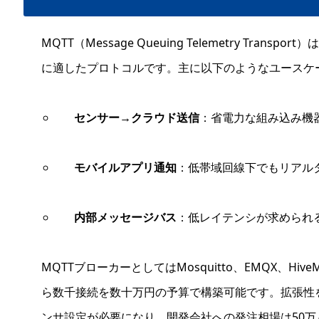
MQTT（Message Queuing Telemetry Tran
に適したプロトコルです。主に以下のようなユースケ
センサー→クラウド送信
：省電力な組み込み機
モバイルアプリ通知
：低帯域回線下でもリアル
内部メッセージバス
：低レイテンシが求められ
MQTTブローカーとしてはMosquitto、EMQX、H
ら数千接続を数十万円の予算で構築可能です。拡張性
ンサ設定が必要になり、開発会社への発注相場は50万～200