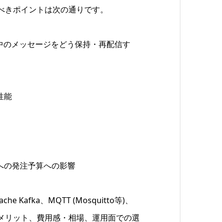
べきポイントは次の通りです。
イン中のメッセージをどう保持・再配信す
性能
への発注予算への影響
fka、MQTT (Mosquitto等)、
ト・デメリット、費用感・相場、運用面での選