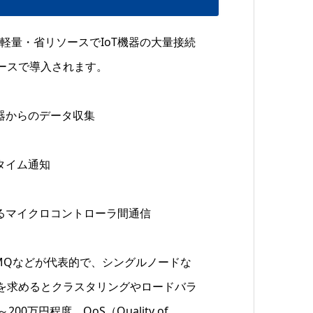
sport）は軽量・省リソースでIoT機器の大量接続
ースで導入されます。
器からのデータ収集
タイム通知
るマイクロコントローラ間通信
iveMQなどが代表的で、シングルノードな
を求めるとクラスタリングやロードバラ
万円程度。QoS（Quality of