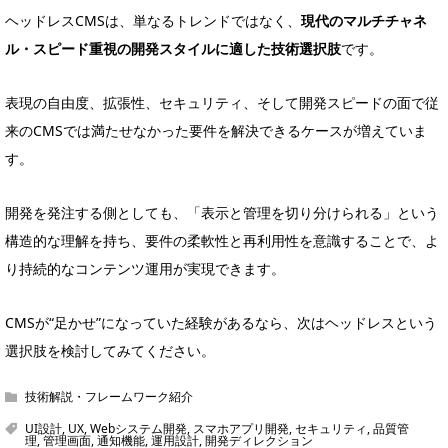
ヘッドレスCMSは、単なるトレンドではなく、
現代のマルチチャネ
ル・スピード重視の開発スタイルに適した技術選択肢
です。
表現の自由度、拡張性、セキュリティ、そして開発スピードの面で従
来のCMSでは満たせなかった要件を解決できるケースが増えていま
す。
開発を発注する側としても、「表示と管理を切り分けられる」という
構造的な理解を持ち、要件の柔軟性と再利用性を意識することで、よ
り持続的なコンテンツ運用が実現できます。
CMSが“足かせ”になっていた経験があるなら、次はヘッドレスという
選択肢を検討してみてください。
技術解説・フレームワーク紹介
UI設計
,
UX
,
Webシステム開発
,
スマホアプリ開発
,
セキュリティ
,
品質管
理
,
管理画面
,
通知機能
,
運用設計
,
開発ディレクション