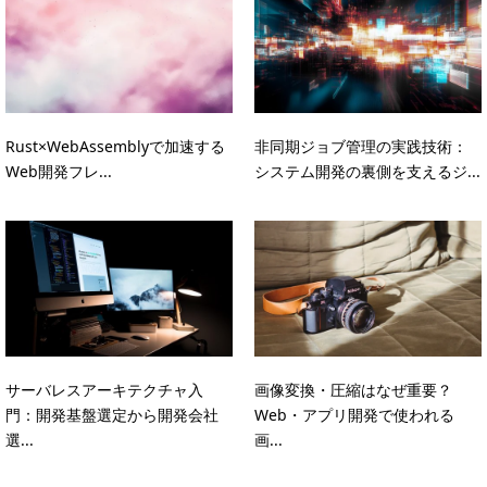
Rust×WebAssemblyで加速する
非同期ジョブ管理の実践技術：
Web開発フレ...
システム開発の裏側を支えるジ...
サーバレスアーキテクチャ入
画像変換・圧縮はなぜ重要？
門：開発基盤選定から開発会社
Web・アプリ開発で使われる
選...
画...