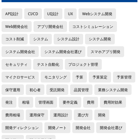
API設計
CI/CD
UI設計
UX
Webシステム開発
Web開発会社
アプリ開発会社
コストシミュレーション
コスト削減
システム
システム設計
システム開発
システム開発会社
システム開発会社選び
スマホアプリ開発
セキュリティ
テスト自動化
プロジェクト管理
マイクロサービス
モニタリング
予算
予算策定
予算管理
保守運用
初心者
受託開発
品質管理
業務システム開発
発注
相場
管理画面
要件定義
費用
費用対効果
費用相場
運用保守
運用設計
選び方
開発
開発ディレクション
開発ノート
開発会社
開発会社選び