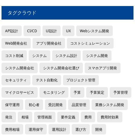
タグクラウド
API設計
CI/CD
UI設計
UX
Webシステム開発
Web開発会社
アプリ開発会社
コストシミュレーション
コスト削減
システム
システム設計
システム開発
システム開発会社
システム開発会社選び
スマホアプリ開発
セキュリティ
テスト自動化
プロジェクト管理
マイクロサービス
モニタリング
予算
予算策定
予算管理
保守運用
初心者
受託開発
品質管理
業務システム開発
発注
相場
管理画面
要件定義
費用
費用対効果
費用相場
運用保守
運用設計
選び方
開発