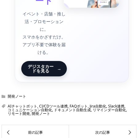
ード
イベント・店舗・推し
活・プロモーション
に。
スマホをかざすだけ。
アプリ不要で体験を届
ける。
デジスタカー
→
ドを見る
開発ノート
AIチャットボット
,
CI/CDツール連携
,
FAQボット
,
Jira自動化
,
Slack連携
,
コミュニケーション自動化
,
ドキュメント自動生成
,
リマインダー自動化
,
リモート開発
,
開発ノート