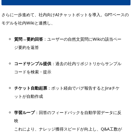
さらに一歩進めて、社内向けAIチャットボットを導入。GPTベースの
モデルを社内Wikiと連携し、
質問→要約回答
：ユーザーの自然文質問にWikiの該当ペー
ジ要約を返答
コードサンプル提供
：過去の社内リポジトリからサンプル
コードを検索・提示
チケット自動起票
：ボット経由でバグ報告するとJiraチケ
ットが自動作成
学習ループ
：回答のフィードバックを自動学習データに反
映
これにより、ナレッジ獲得スピードが向上し、Q&A工数が