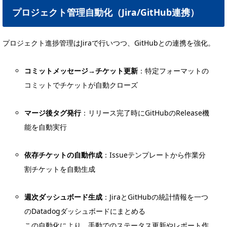
プロジェクト管理自動化（Jira/GitHub連携）
プロジェクト進捗管理はJiraで行いつつ、GitHubとの連携を強化。
コミットメッセージ→チケット更新
：特定フォーマットの
コミットでチケットが自動クローズ
マージ後タグ発行
：リリース完了時にGitHubのRelease機
能を自動実行
依存チケットの自動作成
：Issueテンプレートから作業分
割チケットを自動生成
週次ダッシュボード生成
：JiraとGitHubの統計情報を一つ
のDatadogダッシュボードにまとめる
この自動化により、手動でのステータス更新やレポート作