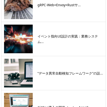
gRPC-Web×Envoy×Rustサ...
イベント指向UI設計の実践：業務システ
ム...
“データ異常自動検知フレームワーク”の設...