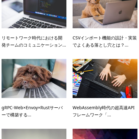
リモートワーク時代における開
CSVインポート機能の設計・実装
発チームのコミュニケーション...
でよくある落とし穴とは？...
gRPC-Web×Envoy×Rustサーバ
WebAssembly時代の超高速API
ーで構築する...
フレームワーク「...