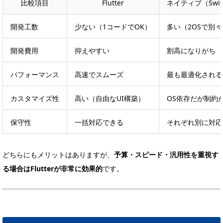
比較項目
Flutter
ネイティブ（Swift 
開発工数
少ない（1コードでOK）
多い（2OSで別
開発費用
抑えやすい
割高になりがち
パフォーマンス
高速でスムーズ
最も最適化される
カスタマイズ性
高い（自由なUI構築）
OS依存だが制約
保守性
一括対応できる
それぞれ別に対応
どちらにもメリットはありますが、
予算・スピード・汎用性を重視す
る場合はFlutterが非常に効果的
です。