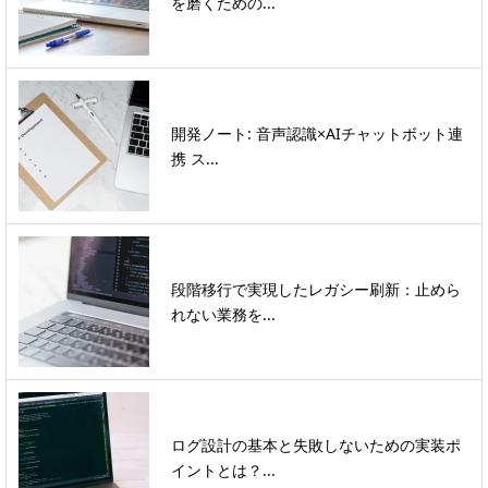
を磨くための...
開発ノート: 音声認識×AIチャットボット連
携 ス...
段階移行で実現したレガシー刷新：止めら
れない業務を...
ログ設計の基本と失敗しないための実装ポ
イントとは？...