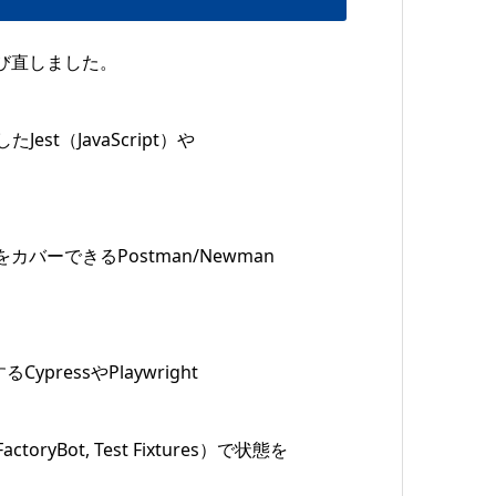
び直しました。
st（JavaScript）や
カバーできるPostman/Newman
ressやPlaywright
yBot, Test Fixtures）で状態を