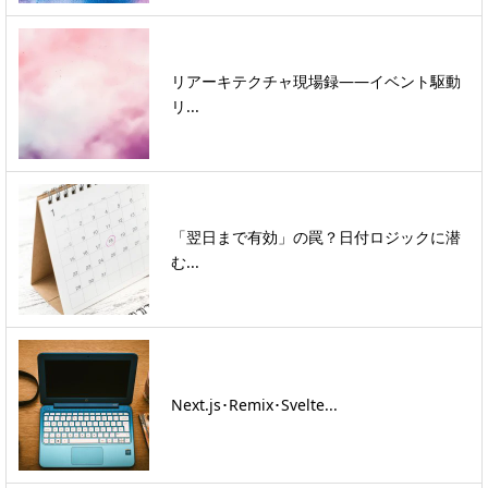
リアーキテクチャ現場録――イベント駆動
リ...
「翌日まで有効」の罠？日付ロジックに潜
む...
Next.js･Remix･Svelte...