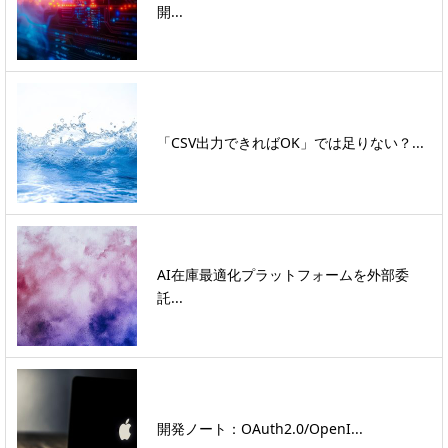
開...
「CSV出力できればOK」では足りない？...
AI在庫最適化プラットフォームを外部委
託...
開発ノート：OAuth2.0/OpenI...