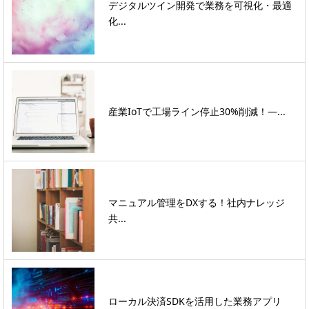
デジタルツイン開発で業務を可視化・最適
化...
産業IoTで工場ライン停止30%削減！―...
マニュアル管理をDXする！社内ナレッジ
共...
ローカル決済SDKを活用した業務アプリ