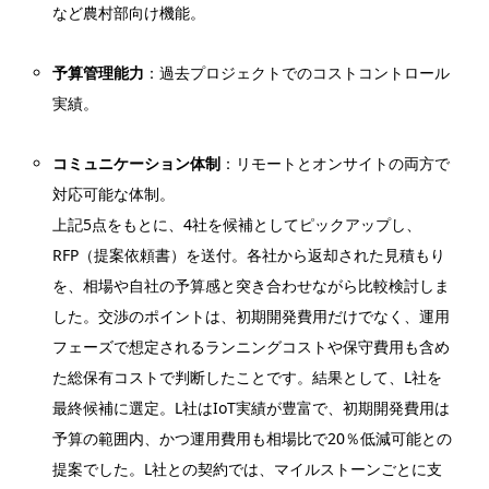
など農村部向け機能。
予算管理能力
：過去プロジェクトでのコストコントロール
実績。
コミュニケーション体制
：リモートとオンサイトの両方で
対応可能な体制。
上記5点をもとに、4社を候補としてピックアップし、
RFP（提案依頼書）を送付。各社から返却された見積もり
を、相場や自社の予算感と突き合わせながら比較検討しま
した。交渉のポイントは、初期開発費用だけでなく、運用
フェーズで想定されるランニングコストや保守費用も含め
た総保有コストで判断したことです。結果として、L社を
最終候補に選定。L社はIoT実績が豊富で、初期開発費用は
予算の範囲内、かつ運用費用も相場比で20％低減可能との
提案でした。L社との契約では、マイルストーンごとに支