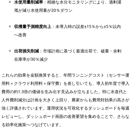
水使用量削減率
：精緻な水分モニタリングにより、過剰灌
漑が減り水使用量が20％ダウン
収穫量予測精度向上
：未導入時の誤差±15％から±5％以内
へ改善
出荷損失削減
：市場計画に基づく最適出荷で、破棄・余剰
在庫率が30％減少
これらの効果を金額換算すると、年間ランニングコスト（センサー運
用料＋クラウド利用料＋保守費）を差し引いても、導入初年度で導入
費用の約1.3倍の価値を生み出す見込みが立ちました。特に水道代と
人件費削減分は計画を大きく上回り、農家からも費用対効果の高さが
強く評価されています。運用状況を可視化するダッシュボードを毎週
レビューし、ダッシュボード画面の改善要望を集めることで、さらな
る効率化施策へつなげています。