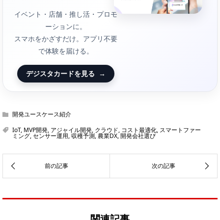
イベント・店舗・推し活・プロモ
ーションに。
スマホをかざすだけ。アプリ不要
で体験を届ける。
デジスタカードを見る
→
開発ユースケース紹介
IoT
,
MVP開発
,
アジャイル開発
,
クラウド
,
コスト最適化
,
スマートファー
ミング
,
センサー運用
,
収穫予測
,
農業DX
,
開発会社選び
関連記事