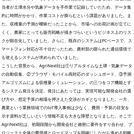
当者が土壌水分や気象データを手作業で記録していたため、データ集
約に時間がかかり、作業コストが膨らむという課題がありました。ま
た、収穫量の予測が曖昧だったことから、市場への出荷計画が立てに
くく、農家にとっても販売戦略が描きづらいというビジネス上のリス
クが顕在化していました。さらに、既存のシステムはPCベースで、ス
マートフォン対応が不十分だったため、農村部の限られた通信環境で
も使えるシステムが求められていました。
こうした背景から、AgriNext社は①リアルタイムな土壌・気象データ
の自動収集、②ブラウザ・モバイル両対応のダッシュボード、③予測
アルゴリズムによる収穫量シミュレーション、の三つをコア機能とす
るシステム発注を決定。発注にあたっては、実現可能な開発会社の選
び方や、想定予算の相場を押さえた交渉がカギとなりました。一方、
農業という業務領域でのIoT導入事例は少なく、費用・予算の目安を
示す資料が乏しいという情報不足も大きな障壁となりました。そこで
AgriNext社は、初期段階から開発会社と緻密に要件をすり合わせ、プ
ロジェクト全体の費用感とロードマップを明確にしながら進める戦略