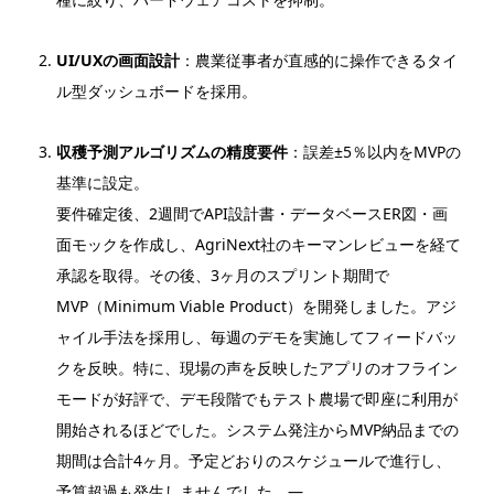
UI/UXの画面設計
：農業従事者が直感的に操作できるタイ
ル型ダッシュボードを採用。
収穫予測アルゴリズムの精度要件
：誤差±5％以内をMVPの
基準に設定。
要件確定後、2週間でAPI設計書・データベースER図・画
面モックを作成し、AgriNext社のキーマンレビューを経て
承認を取得。その後、3ヶ月のスプリント期間で
MVP（Minimum Viable Product）を開発しました。アジ
ャイル手法を採用し、毎週のデモを実施してフィードバッ
クを反映。特に、現場の声を反映したアプリのオフライン
モードが好評で、デモ段階でもテスト農場で即座に利用が
開始されるほどでした。システム発注からMVP納品までの
期間は合計4ヶ月。予定どおりのスケジュールで進行し、
予算超過も発生しませんでした。—