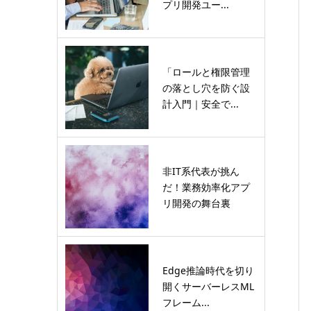
プリ開発ユー...
「ロールと権限管理
の落とし穴を防ぐ設
計入門｜安全で...
非IT系代表が挑ん
だ！業務効率化アプ
リ開発の舞台裏
Edge推論時代を切り
開くサーバーレスML
フレーム...