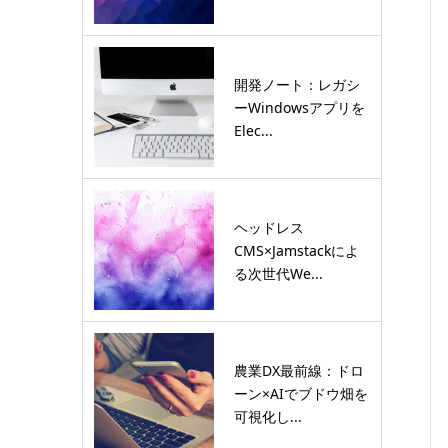
開発ノート：レガシ
ーWindowsアプリを
Elec...
ヘッドレス
CMS×Jamstackによ
る次世代We...
農業DX最前線：ドロ
ーン×AIでブドウ畑を
可視化し...