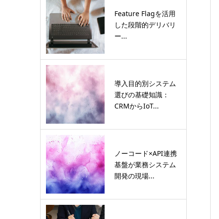
Feature Flagを活用
した段階的デリバリ
ー...
導入目的別システム
選びの基礎知識：
CRMからIoT...
ノーコード×API連携
基盤が業務システム
開発の現場...