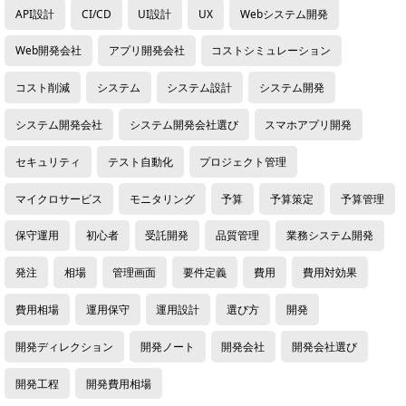
API設計
CI/CD
UI設計
UX
Webシステム開発
Web開発会社
アプリ開発会社
コストシミュレーション
コスト削減
システム
システム設計
システム開発
システム開発会社
システム開発会社選び
スマホアプリ開発
セキュリティ
テスト自動化
プロジェクト管理
マイクロサービス
モニタリング
予算
予算策定
予算管理
保守運用
初心者
受託開発
品質管理
業務システム開発
発注
相場
管理画面
要件定義
費用
費用対効果
費用相場
運用保守
運用設計
選び方
開発
開発ディレクション
開発ノート
開発会社
開発会社選び
開発工程
開発費用相場