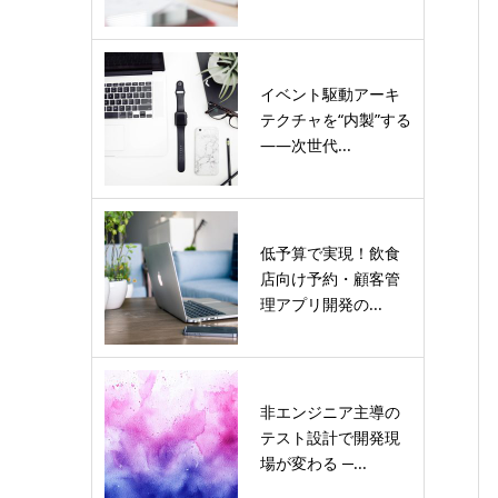
イベント駆動アーキ
テクチャを“内製”する
――次世代...
低予算で実現！飲食
店向け予約・顧客管
理アプリ開発の...
非エンジニア主導の
テスト設計で開発現
場が変わる ─...