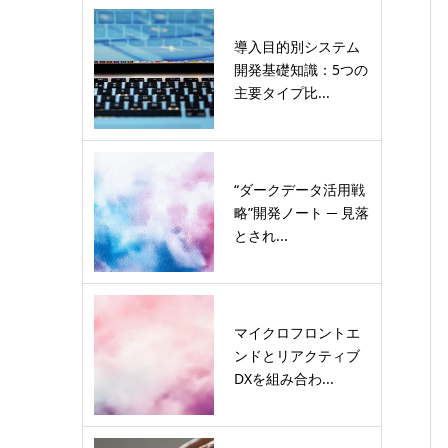
導入目的別システム
開発基礎知識：5つの
主要タイプ比...
“ダークデータ活用戦
略”開発ノート ─ 見落
とされ...
マイクロフロントエ
ンドとリアクティブ
DXを組み合わ...