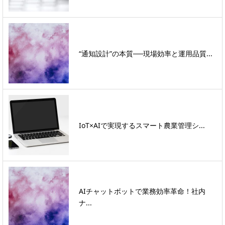
“通知設計”の本質──現場効率と運用品質...
IoT×AIで実現するスマート農業管理シ...
AIチャットボットで業務効率革命！社内
ナ...