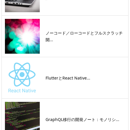
ノーコード／ローコードとフルスクラッチ
開...
FlutterとReact Native...
GraphQL移行の開発ノート：モノリシ...