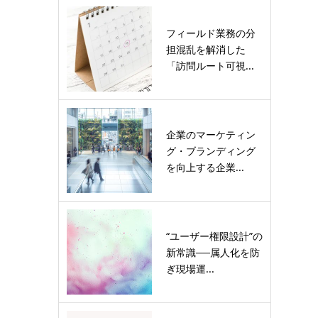
フィールド業務の分
担混乱を解消した
「訪問ルート可視...
企業のマーケティン
グ・ブランディング
を向上する企業...
“ユーザー権限設計”の
新常識──属人化を防
ぎ現場運...