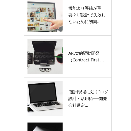
機能より導線が重
要？UI設計で失敗し
ないために初期...
API契約駆動開発
（Contract-First ...
“運用現場に効く”ログ
設計・活用術──開発
会社選定...