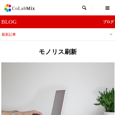

BLOG
ブログ
最新記事
モノリス刷新