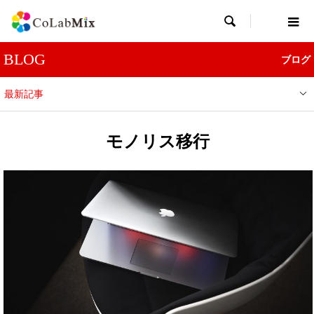

BLOG
ブログ
最新記事
モノリス移行