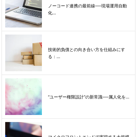
ノーコード連携の最前線──現場運用自動
化...
技術的負債との向き合い方を仕組みにす
る：...
“ユーザー権限設計”の新常識──属人化を...
マイクロフロントエンドで実現する大規模