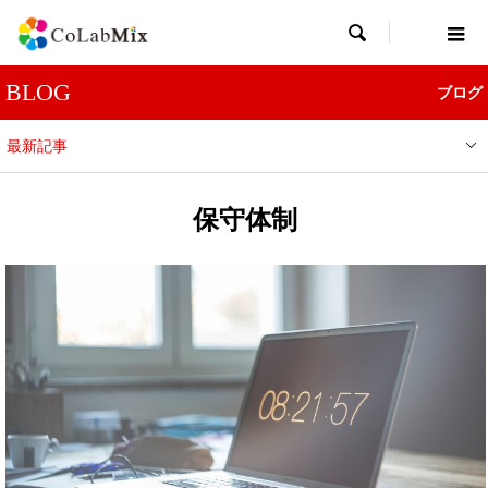

BLOG
ブログ
最新記事
保守体制