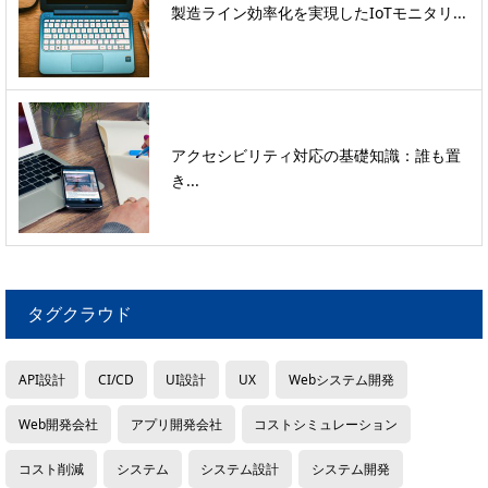
製造ライン効率化を実現したIoTモニタリ...
アクセシビリティ対応の基礎知識：誰も置
き...
タグクラウド
API設計
CI/CD
UI設計
UX
Webシステム開発
Web開発会社
アプリ開発会社
コストシミュレーション
コスト削減
システム
システム設計
システム開発