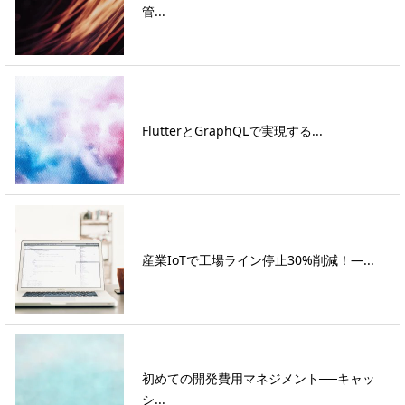
管...
FlutterとGraphQLで実現する...
産業IoTで工場ライン停止30%削減！―...
初めての開発費用マネジメント──キャッ
シ...