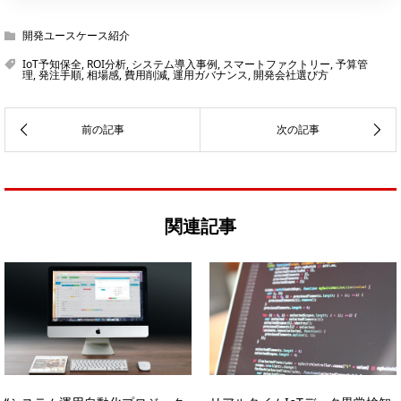
開発ユースケース紹介
IoT予知保全
,
ROI分析
,
システム導入事例
,
スマートファクトリー
,
予算管
理
,
発注手順
,
相場感
,
費用削減
,
運用ガバナンス
,
開発会社選び方
関連記事