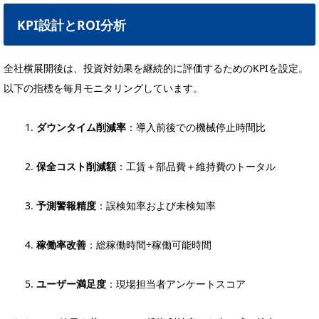
KPI設計とROI分析
全社横展開後は、投資対効果を継続的に評価するためのKPIを設定。
以下の指標を毎月モニタリングしています。
ダウンタイム削減率
：導入前後での機械停止時間比
保全コスト削減額
：工賃＋部品費＋維持費のトータル
予測警報精度
：誤検知率および未検知率
稼働率改善
：総稼働時間÷稼働可能時間
ユーザー満足度
：現場担当者アンケートスコア