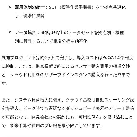
運用体制の統一
：SOP（標準作業手順書）を全拠点共通化
し、現場に展開
データ統合
：BigQuery上のデータセットを拠点別・機種
別に管理することで相場分析を効率化
展開プロジェクトは約6ヶ月で完了し、導入コストはPoCの1.5倍程度
に抑制。これは、拠点横断契約によるセンサー購入費用の相場交渉
と、クラウド利用料のリザーブドインスタンス購入を行った成果で
す。
また、システム負荷増大に備え、クラウド基盤は自動スケーリング設
定を導入。ピーク時でも遅延なくダッシュボード表示やアラート送信
が可能となり、開発会社との契約にも「可用性SLA」を盛り込むこと
で、将来予算や費用のブレ幅を最小限にしています。