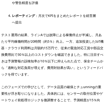
や警告精度を評価
レポーティング
：月次でKPIをまとめたレポートを経営層
へ提出
テスト運用の結果、ラインAでは故障による稼働停止が半減し、月あ
たり平均稼働時間が20時間（約5％）向上。一方、追加投資したIoT機
器・クラウド利用料は月額約15万円で、従来の緊急対応工賃や部品交
換費用比で30％以上のコストダウンを確認できました。特に注目すべ
きは予測警報の誤検知率が10％以下に抑えられた点で、保全チームか
ら「過剰な対応負荷が増えず、費用対効果が高い」というフィードバ
ックを得ています。
このフェーズでの学びとして、データ品質の確保とチュunningの重
要性が浮き彫りになりました。具体的には、センサーの取付位置やゲ
ートウェイ前処理ロジックを微調整することで、予測精度が15％向