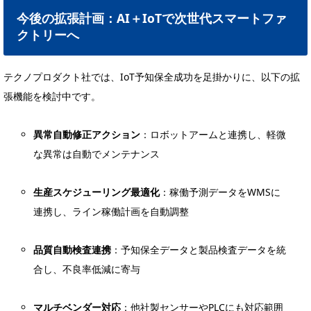
今後の拡張計画：AI＋IoTで次世代スマートファ
クトリーへ
テクノプロダクト社では、IoT予知保全成功を足掛かりに、以下の拡
張機能を検討中です。
異常自動修正アクション
：ロボットアームと連携し、軽微
な異常は自動でメンテナンス
生産スケジューリング最適化
：稼働予測データをWMSに
連携し、ライン稼働計画を自動調整
品質自動検査連携
：予知保全データと製品検査データを統
合し、不良率低減に寄与
マルチベンダー対応
：他社製センサーやPLCにも対応範囲