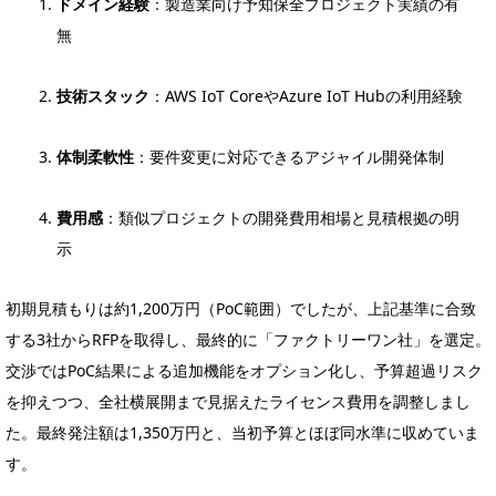
ドメイン経験
：製造業向け予知保全プロジェクト実績の有
無
技術スタック
：AWS IoT CoreやAzure IoT Hubの利用経験
体制柔軟性
：要件変更に対応できるアジャイル開発体制
費用感
：類似プロジェクトの開発費用相場と見積根拠の明
示
初期見積もりは約1,200万円（PoC範囲）でしたが、上記基準に合致
する3社からRFPを取得し、最終的に「ファクトリーワン社」を選定。
交渉ではPoC結果による追加機能をオプション化し、予算超過リスク
を抑えつつ、全社横展開まで見据えたライセンス費用を調整しまし
た。最終発注額は1,350万円と、当初予算とほぼ同水準に収めていま
す。