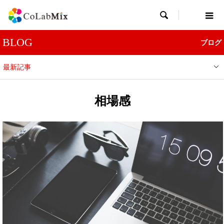

BLOG
ブログ
最新記事
相場感