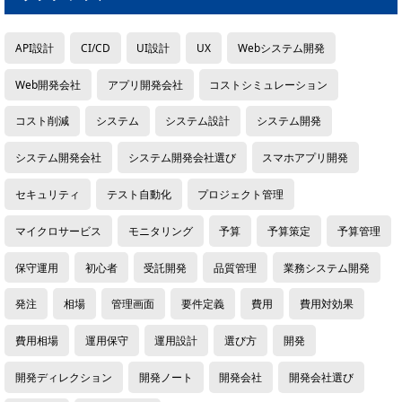
API設計
CI/CD
UI設計
UX
Webシステム開発
Web開発会社
アプリ開発会社
コストシミュレーション
コスト削減
システム
システム設計
システム開発
システム開発会社
システム開発会社選び
スマホアプリ開発
セキュリティ
テスト自動化
プロジェクト管理
マイクロサービス
モニタリング
予算
予算策定
予算管理
保守運用
初心者
受託開発
品質管理
業務システム開発
発注
相場
管理画面
要件定義
費用
費用対効果
費用相場
運用保守
運用設計
選び方
開発
開発ディレクション
開発ノート
開発会社
開発会社選び