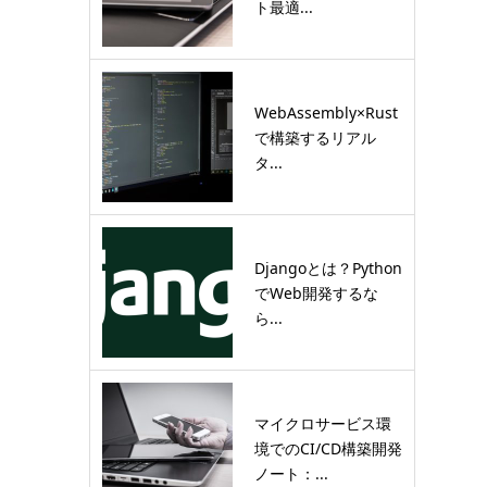
ト最適...
WebAssembly×Rust
で構築するリアル
タ...
Djangoとは？Python
でWeb開発するな
ら...
マイクロサービス環
境でのCI/CD構築開発
ノート：...