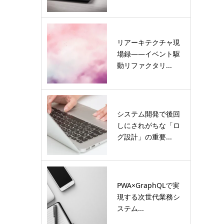
リアーキテクチャ現
場録――イベント駆
動リファクタリ...
システム開発で後回
しにされがちな「ロ
グ設計」の重要...
PWA×GraphQLで実
現する次世代業務シ
ステム...