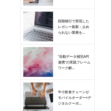
段階移行で実現した
レガシー刷新：止め
られない業務を...
“自動データ補完API
連携”の実践フレーム
ワーク解...
中小飲食チェーンが
モバイルオーダー×デ
ジタルクーポ...