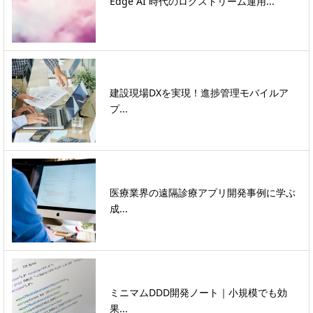
Edge AI 時代のログストリーム運用...
建設現場DXを実現！進捗管理モバイルア
プ...
医療業界の遠隔診療アプリ開発事例に学ぶ
成...
ミニマムDDD開発ノート｜小規模でも効
果...