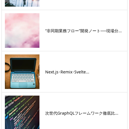
“非同期業務フロー”開発ノート──現場分...
Next.js･Remix･Svelte...
次世代GraphQLフレームワーク徹底比...