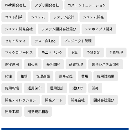
Web開発会社
アプリ開発会社
コストシミュレーション
コスト削減
システム
システム設計
システム開発
システム開発会社
システム開発会社選び
スマホアプリ開発
セキュリティ
テスト自動化
プロジェクト管理
マイクロサービス
モニタリング
予算
予算策定
予算管理
保守運用
初心者
受託開発
品質管理
業務システム開発
発注
相場
管理画面
要件定義
費用
費用対効果
費用相場
運用保守
運用設計
選び方
開発
開発ディレクション
開発ノート
開発会社
開発会社選び
開発工程
開発費用相場