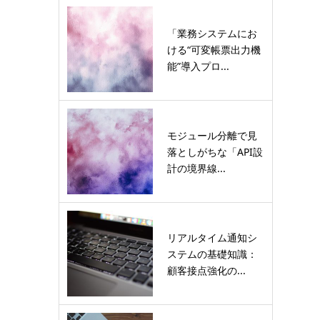
「業務システムにお
ける“可変帳票出力機
能”導入プロ...
モジュール分離で見
落としがちな「API設
計の境界線...
リアルタイム通知シ
ステムの基礎知識：
顧客接点強化の...