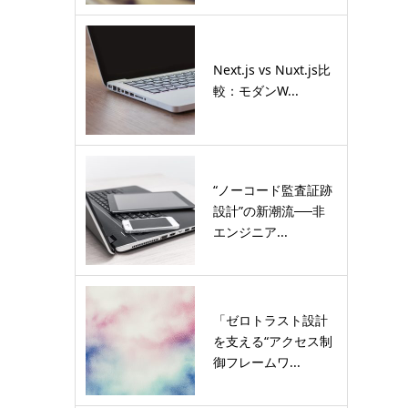
Next.js vs Nuxt.js比
較：モダンW...
“ノーコード監査証跡
設計”の新潮流──非
エンジニア...
「ゼロトラスト設計
を支える“アクセス制
御フレームワ...