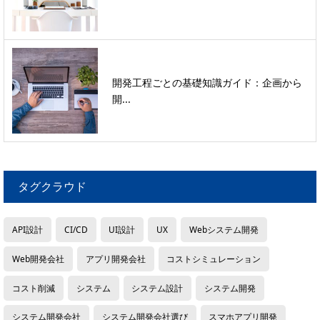
開発工程ごとの基礎知識ガイド：企画から
開...
タグクラウド
API設計
CI/CD
UI設計
UX
Webシステム開発
Web開発会社
アプリ開発会社
コストシミュレーション
コスト削減
システム
システム設計
システム開発
システム開発会社
システム開発会社選び
スマホアプリ開発