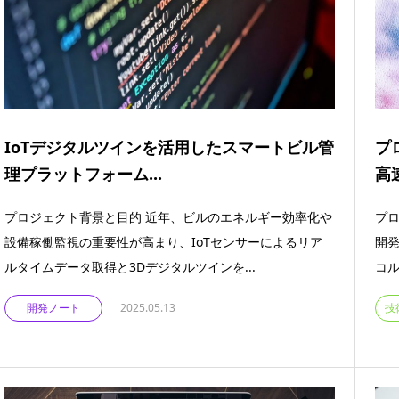
IoTデジタルツインを活用したスマートビル管
プ
理プラットフォーム...
高速
プロジェクト背景と目的 近年、ビルのエネルギー効率化や
プロ
設備稼働監視の重要性が高まり、IoTセンサーによるリア
開
ルタイムデータ取得と3Dデジタルツインを...
コル
開発ノート
2025.05.13
技