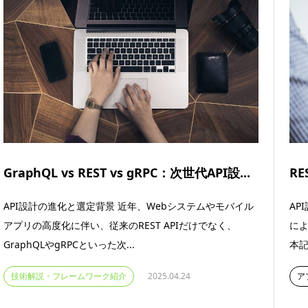
GraphQL vs REST vs gRPC：次世代API設...
RE
API設計の進化と選定背景 近年、Webシステムやモバイル
AP
アプリの高度化に伴い、従来のREST APIだけでなく、
に
GraphQLやgRPCといった次...
本記
技術解説・フレームワーク紹介
2025.04.24
ア