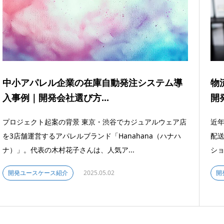
中小アパレル企業の在庫自動発注システム導
物
入事例｜開発会社選び方...
開発
プロジェクト起案の背景 東京・渋谷でカジュアルウェア店
近年
を3店舗運営するアパレルブランド「Hanahana（ハナハ
配送
ナ）」。代表の木村花子さんは、人気ア...
ショ
開発ユースケース紹介
2025.05.02
開