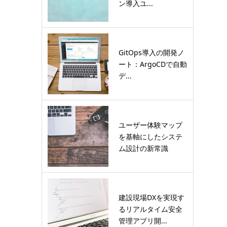
ン導入ユ...
GitOps導入の開発ノ
ート：ArgoCDで自動
デ...
ユーザー体験マップ
を基軸にしたシステ
ム設計の新常識
建設現場DXを実現す
るリアルタイム安全
管理アプリ開...