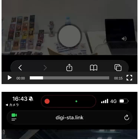
00:00
00:15
動
画
プ
レ
ー
ヤ
ー