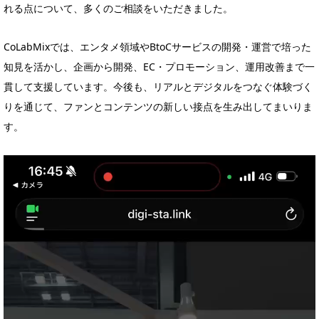
れる点について、多くのご相談をいただきました。
CoLabMixでは、エンタメ領域やBtoCサービスの開発・運営で培った
知見を活かし、企画から開発、EC・プロモーション、運用改善まで一
貫して支援しています。今後も、リアルとデジタルをつなぐ体験づく
りを通じて、ファンとコンテンツの新しい接点を生み出してまいりま
す。
動
画
プ
レ
ー
ヤ
ー