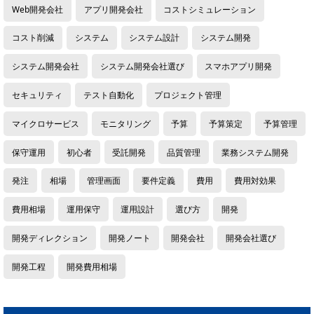
Web開発会社
アプリ開発会社
コストシミュレーション
コスト削減
システム
システム設計
システム開発
システム開発会社
システム開発会社選び
スマホアプリ開発
セキュリティ
テスト自動化
プロジェクト管理
マイクロサービス
モニタリング
予算
予算策定
予算管理
保守運用
初心者
受託開発
品質管理
業務システム開発
発注
相場
管理画面
要件定義
費用
費用対効果
費用相場
運用保守
運用設計
選び方
開発
開発ディレクション
開発ノート
開発会社
開発会社選び
開発工程
開発費用相場