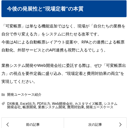
今後の発展性と“現場定着”の本質
「可変帳票」は単なる機能追加ではなく、現場が「自分たちの業務を
自分で作り変える力」をシステムに持たせる改革です。
今後はAIによる自動帳票レイアウト提案や、RPAとの連携による帳票
自動化、外部サービスとのAPI連携も視野に入るでしょう。
業務システム開発やWeb開発会社に委託する際は、ぜひ「可変帳票出
力」の視点を要件定義に盛り込み、“現場定着と費用対効果の両立”を
実現してください。
開発ユースケース紹介
DX推進
,
Excel出力
,
PDF出力
,
Web開発会社
,
カスタマイズ帳票
,
システム
開発会社
,
帳票開発
,
業務システム開発
,
費用対効果
,
開発ユースケース