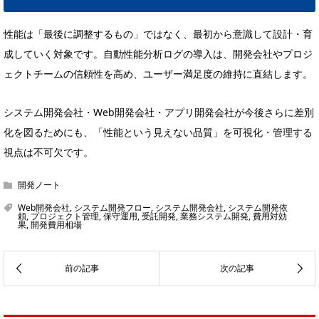
性能は「最後に調整するもの」ではなく、最初から意識して設計・育
成していく対象です。自動性能分析ログの導入は、開発会社やプロジ
ェクトチームの信頼性を高め、ユーザー満足度の維持に直結します。
システム開発会社・Web開発会社・アプリ開発会社が今後さらに差別
化を図るためにも、「性能という見えない品質」を可視化・管理する
視点は不可欠です。
開発ノート
Web開発会社
,
システム開発フロー
,
システム開発会社
,
システム開発依
頼
,
プロジェクト管理
,
保守運用
,
受託開発
,
業務システム開発
,
費用対効
果
,
開発費用相場