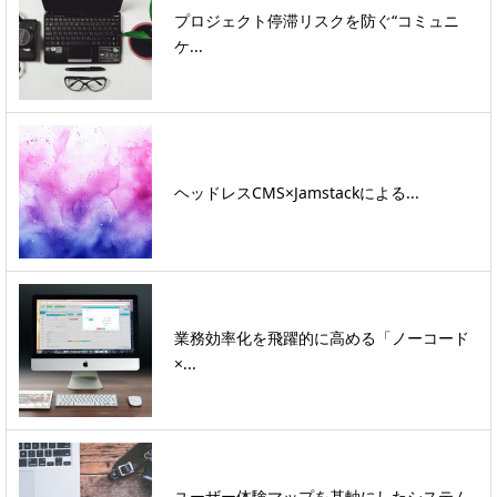
プロジェクト停滞リスクを防ぐ“コミュニ
ケ...
ヘッドレスCMS×Jamstackによる...
業務効率化を飛躍的に高める「ノーコード
×...
ユーザー体験マップを基軸にしたシステム