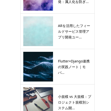
発：属人化を防ぎ...
ARを活用したフィー
ルドサービス管理ア
プリ開発ユー...
Flutter×Django連携
の実践ノート｜モ
バ...
小規模 vs 大規模：プ
ロジェクト規模別シ
ステム開...