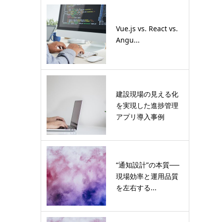
Vue.js vs. React vs.
Angu...
建設現場の見える化
を実現した進捗管理
アプリ導入事例
“通知設計”の本質──
現場効率と運用品質
を左右する...