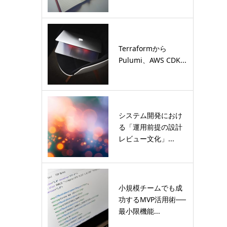
Terraformから
Pulumi、AWS CDK...
システム開発におけ
る「運用前提の設計
レビュー文化」...
小規模チームでも成
功するMVP活用術──
最小限機能...