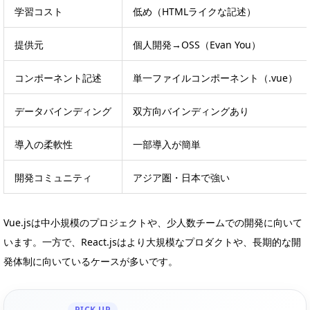
学習コスト
低め（HTMLライクな記述）
提供元
個人開発→OSS（Evan You）
コンポーネント記述
単一ファイルコンポーネント（.vue）
データバインディング
双方向バインディングあり
導入の柔軟性
一部導入が簡単
開発コミュニティ
アジア圏・日本で強い
Vue.jsは中小規模のプロジェクトや、少人数チームでの開発に向いて
います。一方で、React.jsはより大規模なプロダクトや、長期的な開
発体制に向いているケースが多いです。
PICK UP