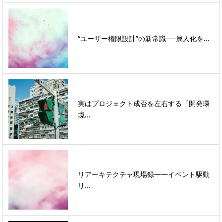
“ユーザー権限設計”の新常識──属人化を...
実はプロジェクト成否を左右する「開発環
境...
リアーキテクチャ現場録――イベント駆動
リ...