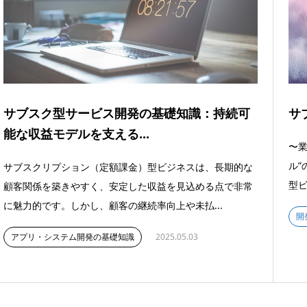
サブスク型サービス開発の基礎知識：持続可
サ
能な収益モデルを支える...
〜業
ル”
サブスクリプション（定額課金）型ビジネスは、長期的な
型ビ
顧客関係を築きやすく、安定した収益を見込める点で非常
に魅力的です。しかし、顧客の継続率向上や未払...
開
アプリ・システム開発の基礎知識
2025.05.03