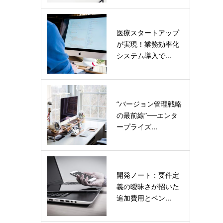
医療スタートアップ
が実現！業務効率化
システム導入で...
“バージョン管理戦略
の最前線”──エンタ
ープライズ...
開発ノート：要件定
義の曖昧さが招いた
追加費用とベン...