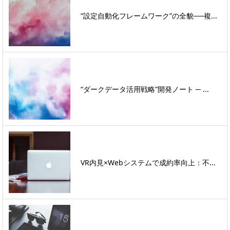
“設定自動化フレームワーク”の全貌──複...
“ダークデータ活用戦略”開発ノート ─ ...
VR内見×Webシステムで成約率向上：不...