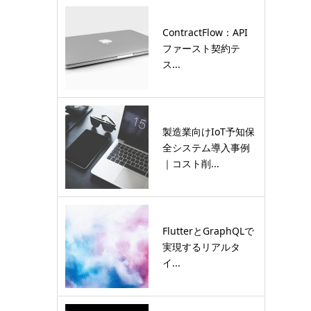
ContractFlow：API
ファースト契約テ
ス...
製造業向けIoT予知保
全システム導入事例
｜コスト削...
FlutterとGraphQLで
実現するリアルタ
イ...