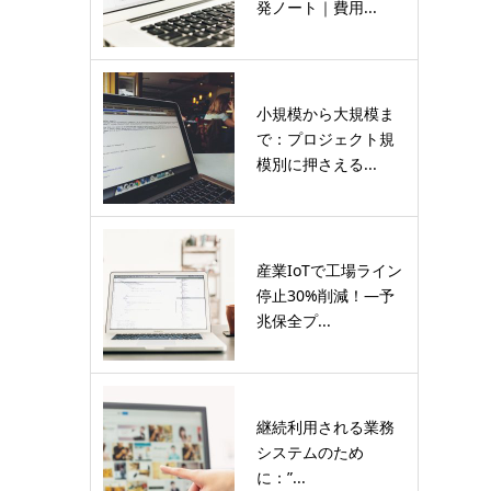
発ノート｜費用...
小規模から大規模ま
で：プロジェクト規
模別に押さえる...
産業IoTで工場ライン
停止30%削減！―予
兆保全プ...
継続利用される業務
システムのため
に：”...