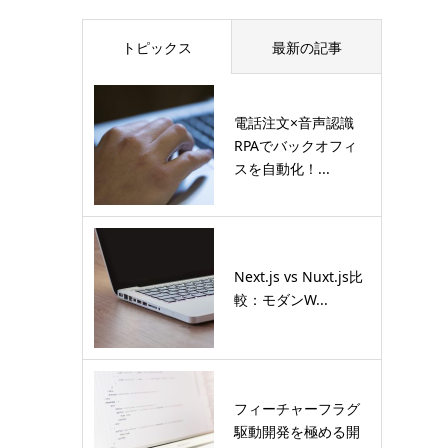
トピックス
最新の記事
電話注文×音声認識
RPAでバックオフィ
スを自動化！...
Next.js vs Nuxt.js比
較：モダンW...
フィーチャーフラグ
駆動開発を極める開