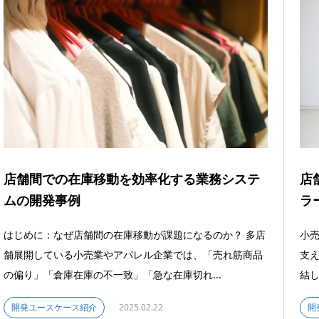
店舗間での在庫移動を効率化する業務システ
店
ムの開発事例
ラ
はじめに：なぜ店舗間の在庫移動が課題になるのか？ 多店
小
舗展開している小売業やアパレル企業では、「売れ筋商品
支
の偏り」「倉庫在庫の不一致」「急な在庫切れ...
結し
開発ユースケース紹介
2025.02.22
開