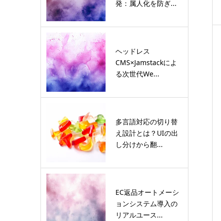
発：属人化を防ぎ...
ヘッドレス
CMS×Jamstackによ
る次世代We...
多言語対応の切り替
え設計とは？UIの出
し分けから翻...
EC返品オートメーシ
ョンシステム導入の
リアルユース...