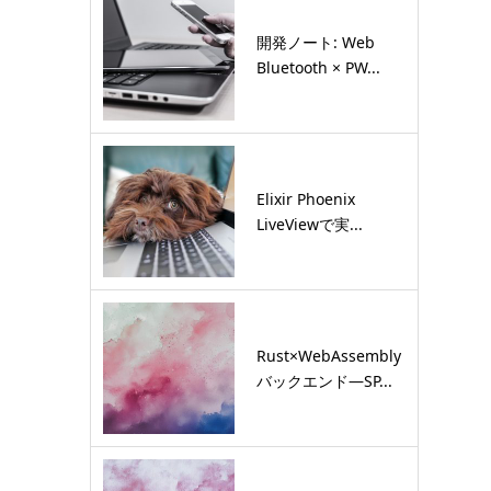
開発ノート: Web
Bluetooth × PW...
Elixir Phoenix
LiveViewで実...
Rust×WebAssembly
バックエンド―SP...