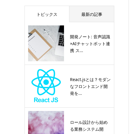
トピックス
最新の記事
開発ノート: 音声認識
×AIチャットボット連
携 ス...
React.jsとは？モダン
なフロントエンド開
発を...
ロール設計から始め
る業務システム開