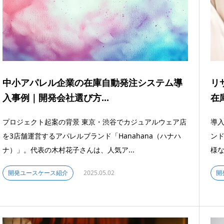
中小アパレル企業の在庫自動発注システム導
リ
入事例｜開発会社選び方...
在
プロジェクト起案の背景 東京・渋谷でカジュアルウェア店
導入
を3店舗運営するアパレルブランド「Hanahana（ハナハ
ン
ナ）」。代表の木村花子さんは、人気ア...
様な
開発ユースケース紹介
2025.05.02
開