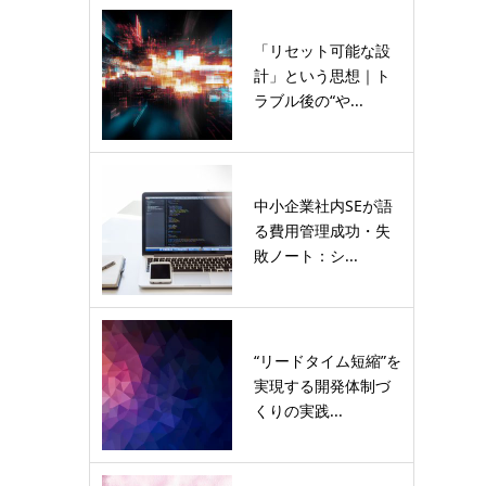
「リセット可能な設
計」という思想｜ト
ラブル後の“や...
中小企業社内SEが語
る費用管理成功・失
敗ノート：シ...
“リードタイム短縮”を
実現する開発体制づ
くりの実践...