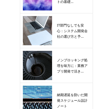
トの基礎...
IT部門なしでも安
心：システム開発会
社の選び方と予...
ノンブロッキング処
理を味方に：業務ア
プリ開発で活き...
納期遅延を防いだ開
発スケジュール設計
ノート