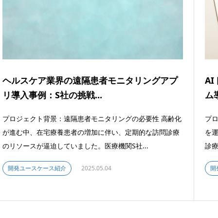
ヘルスケア業界の遠隔患者モニタリングアプ
A
リ導入事例：S社の挑戦...
ム
プロジェクト背景：遠隔患者モニタリングの必要性 高齢化
プロ
が進む中、在宅療養患者の増加に伴い、定期的な訪問診療
を
のリソースが逼迫していました。医療機関S社...
診療
開発ユースケース紹介
2025.05.04
開