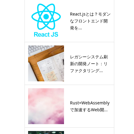
React.jsとは？モダン
なフロントエンド開
発を...
レガシーシステム刷
新の開発ノート：リ
ファクタリング...
Rust×WebAssembly
で加速するWeb開...