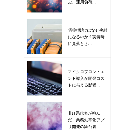
ぶ、運用負荷...
“削除機能”はなぜ複雑
になるのか？実装時
に見落とさ...
マイクロフロントエ
ンド導入が開発コス
トに与える影響...
非IT系代表が挑ん
だ！業務効率化アプ
リ開発の舞台裏