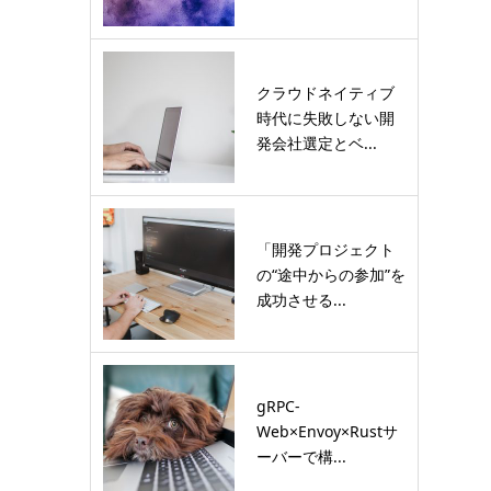
クラウドネイティブ
時代に失敗しない開
発会社選定とベ...
「開発プロジェクト
の“途中からの参加”を
成功させる...
gRPC-
Web×Envoy×Rustサ
ーバーで構...