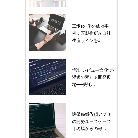
工場IoT化の成功事
例：匠製作所が自社
生産ラインを...
“設計レビュー文化”の
浸透で変わる開発現
場──受託...
設備修繕依頼アプリ
の開発ユースケース
｜現場からの報...