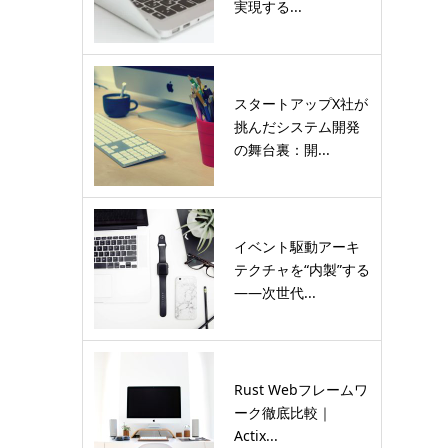
実現する...
スタートアップX社が
挑んだシステム開発
の舞台裏：開...
イベント駆動アーキ
テクチャを“内製”する
――次世代...
Rust Webフレームワ
ーク徹底比較｜
Actix...