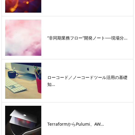
“非同期業務フロー”開発ノート──現場分...
ローコード／ノーコードツール活用の基礎
知...
TerraformからPulumi、AW...