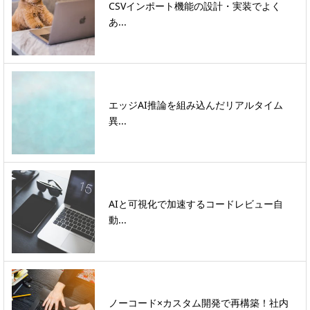
CSVインポート機能の設計・実装でよく
あ...
エッジAI推論を組み込んだリアルタイム
異...
AIと可視化で加速するコードレビュー自
動...
ノーコード×カスタム開発で再構築！社内