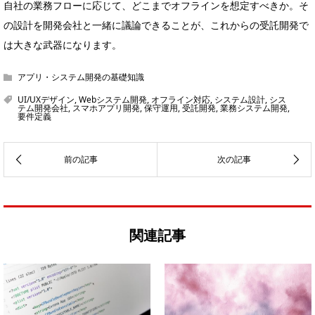
自社の業務フローに応じて、どこまでオフラインを想定すべきか。そ
の設計を開発会社と一緒に議論できることが、これからの受託開発で
は大きな武器になります。
アプリ・システム開発の基礎知識
UI/UXデザイン
,
Webシステム開発
,
オフライン対応
,
システム設計
,
シス
テム開発会社
,
スマホアプリ開発
,
保守運用
,
受託開発
,
業務システム開発
,
要件定義
関連記事