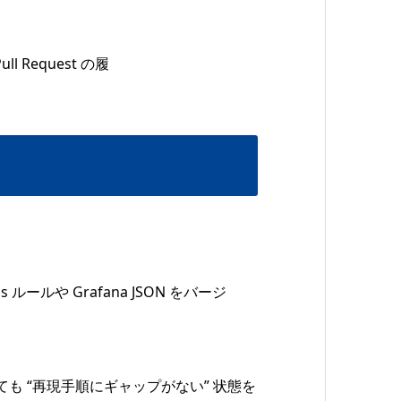
ll Request の履
us ルールや Grafana JSON をバージ
も “再現手順にギャップがない” 状態を