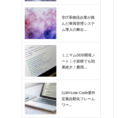
非IT系物流企業が挑
んだ車両管理システ
ム導入の舞台...
ミニマムDDD開発ノ
ート｜小規模でも効
果絶大！費用...
LLM×Low-Code要件
定義自動化フレーム
ワー...