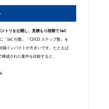
ト
リポジトリを公開し、見積もり段階で IaC
IaC 行数」「CI/CD ステップ数」を
削減インパクトが大きいです。たとえば
ョブ 25 本で構成された案件を比較すると、
%