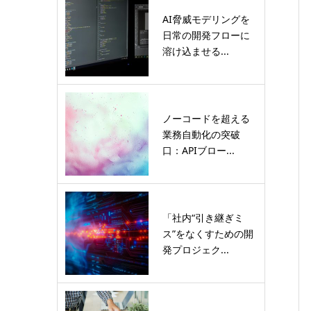
AI脅威モデリングを
日常の開発フローに
溶け込ませる...
ノーコードを超える
業務自動化の突破
口：APIブロー...
「社内“引き継ぎミ
ス”をなくすための開
発プロジェク...