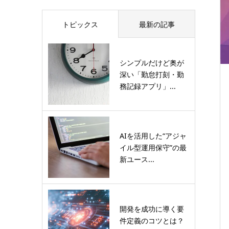
トピックス
最新の記事
シンプルだけど奥が
深い「勤怠打刻・勤
務記録アプリ」...
AIを活用した“アジャ
イル型運用保守”の最
新ユース...
開発を成功に導く要
件定義のコツとは？