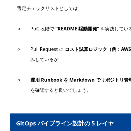
選定チェックリストとしては
PoC 段階で
“README 駆動開発”
を実践してい
Pull Request に
コスト試算ロジック（例：AWS Cost
みしているか
運用 Runbook を Markdown でリポジトリ管
を確認すると良いでしょう。
GitOps パイプライン設計の 5 レイヤ